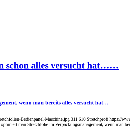
n schon alles versucht hat……
ement, wenn man bereits alles versucht hat…
tretchfolien-Bedienpanel-Maschine.jpg
311
610
Stretchprofi
https://ww
 optimiert man Stretchfolie im Verpackungsmanagement, wenn man bere