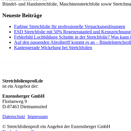
Bündel- und Handstretchfolie, Maschinenstretchfolie sowie Stretchmas
Neueste Beiträge
Farbige Stretchfolie für professionelle Verpackungslösungen
ESD Stretchfolie mit 50% Regeneratanteil und Kennzeichnung
Fehlerbild Lochbildung Schnitte in der Stretchfolie? Was kann 
Auf den passenden Abrollgriff kommt es an – Bündelstretchroll
Kantengerade Wickelung bei Stretchfolien
info@stretchfolienprofi.de
+49 (0) 8374 - 325 90 80
Stretchfolienprofi.de
ist ein Angebot der:
Enzensberger GmbH
Florianweg 9
D-87463 Dietmannsried
Datenschutz
Impressum
© Stretchfolienprofi ein Angebot der Enzensberger GmbH