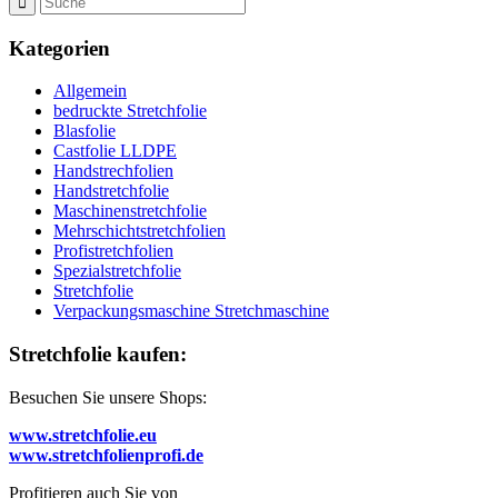
Kategorien
Allgemein
bedruckte Stretchfolie
Blasfolie
Castfolie LLDPE
Handstrechfolien
Handstretchfolie
Maschinenstretchfolie
Mehrschichtstretchfolien
Profistretchfolien
Spezialstretchfolie
Stretchfolie
Verpackungsmaschine Stretchmaschine
Stretchfolie kaufen:
Besuchen Sie unsere Shops:
www.stretchfolie.eu
www.stretchfolienprofi.de
Profitieren auch Sie von