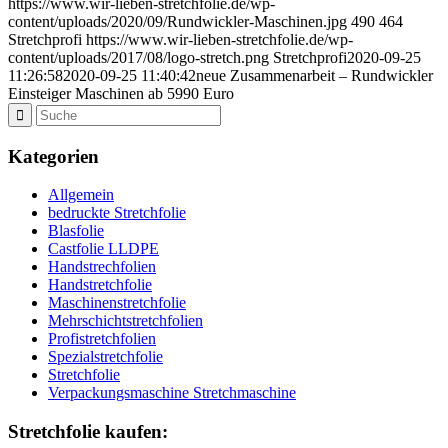
https://www.wir-lieben-stretchfolie.de/wp-
content/uploads/2020/09/Rundwickler-Maschinen.jpg
490
464
Stretchprofi
https://www.wir-lieben-stretchfolie.de/wp-
content/uploads/2017/08/logo-stretch.png
Stretchprofi
2020-09-25
11:26:58
2020-09-25 11:40:42
neue Zusammenarbeit – Rundwickler
Einsteiger Maschinen ab 5990 Euro
Kategorien
Allgemein
bedruckte Stretchfolie
Blasfolie
Castfolie LLDPE
Handstrechfolien
Handstretchfolie
Maschinenstretchfolie
Mehrschichtstretchfolien
Profistretchfolien
Spezialstretchfolie
Stretchfolie
Verpackungsmaschine Stretchmaschine
Stretchfolie kaufen: