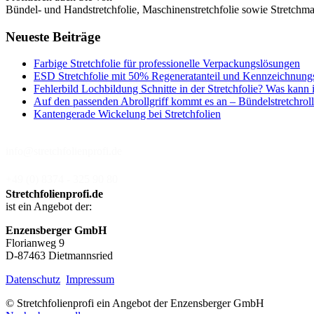
Bündel- und Handstretchfolie, Maschinenstretchfolie sowie Stretchmas
Neueste Beiträge
Farbige Stretchfolie für professionelle Verpackungslösungen
ESD Stretchfolie mit 50% Regeneratanteil und Kennzeichnung
Fehlerbild Lochbildung Schnitte in der Stretchfolie? Was kann 
Auf den passenden Abrollgriff kommt es an – Bündelstretchroll
Kantengerade Wickelung bei Stretchfolien
info@stretchfolienprofi.de
+49 (0) 8374 - 325 90 80
Stretchfolienprofi.de
ist ein Angebot der:
Enzensberger GmbH
Florianweg 9
D-87463 Dietmannsried
Datenschutz
Impressum
© Stretchfolienprofi ein Angebot der Enzensberger GmbH