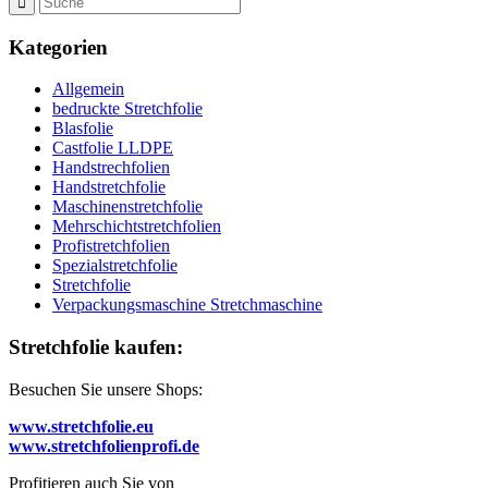
Kategorien
Allgemein
bedruckte Stretchfolie
Blasfolie
Castfolie LLDPE
Handstrechfolien
Handstretchfolie
Maschinenstretchfolie
Mehrschichtstretchfolien
Profistretchfolien
Spezialstretchfolie
Stretchfolie
Verpackungsmaschine Stretchmaschine
Stretchfolie kaufen:
Besuchen Sie unsere Shops:
www.stretchfolie.eu
www.stretchfolienprofi.de
Profitieren auch Sie von