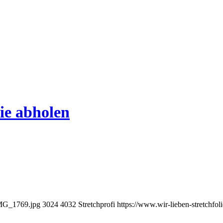
lie abholen
/IMG_1769.jpg
3024
4032
Stretchprofi
https://www.wir-lieben-stretchfol