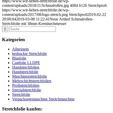
https://www.wir-lieben-stretchfolie.de/wp-
content/uploads/2018/11/Schmalrollen.jpg
4084
6126
Stretchprofi
https://www.wir-lieben-stretchfolie.de/wp-
content/uploads/2017/08/logo-stretch.png
Stretchprofi
2019-02-22
20:00:04
2019-03-08 11:22:41
Neue Artikel Schmalrollen-
Stretchfolie mit 38mm Kerndurchmesser
Kategorien
Allgemein
bedruckte Stretchfolie
Blasfolie
Castfolie LLDPE
Handstrechfolien
Handstretchfolie
Maschinenstretchfolie
Mehrschichtstretchfolien
Profistretchfolien
Spezialstretchfolie
Stretchfolie
Verpackungsmaschine Stretchmaschine
Stretchfolie kaufen: