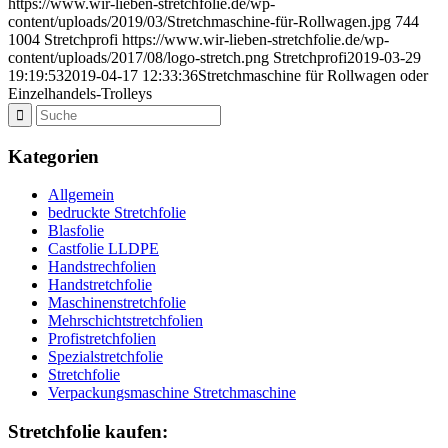
https://www.wir-lieben-stretchfolie.de/wp-
content/uploads/2019/03/Stretchmaschine-für-Rollwagen.jpg
744
1004
Stretchprofi
https://www.wir-lieben-stretchfolie.de/wp-
content/uploads/2017/08/logo-stretch.png
Stretchprofi
2019-03-29
19:19:53
2019-04-17 12:33:36
Stretchmaschine für Rollwagen oder
Einzelhandels-Trolleys
Kategorien
Allgemein
bedruckte Stretchfolie
Blasfolie
Castfolie LLDPE
Handstrechfolien
Handstretchfolie
Maschinenstretchfolie
Mehrschichtstretchfolien
Profistretchfolien
Spezialstretchfolie
Stretchfolie
Verpackungsmaschine Stretchmaschine
Stretchfolie kaufen: