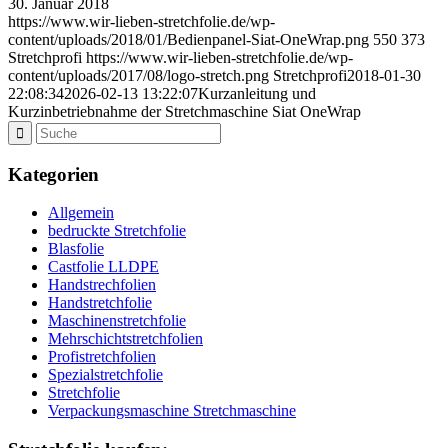
30. Januar 2018
https://www.wir-lieben-stretchfolie.de/wp-
content/uploads/2018/01/Bedienpanel-Siat-OneWrap.png
550
373
Stretchprofi
https://www.wir-lieben-stretchfolie.de/wp-
content/uploads/2017/08/logo-stretch.png
Stretchprofi
2018-01-30
22:08:34
2026-02-13 13:22:07
Kurzanleitung und
Kurzinbetriebnahme der Stretchmaschine Siat OneWrap
Kategorien
Allgemein
bedruckte Stretchfolie
Blasfolie
Castfolie LLDPE
Handstrechfolien
Handstretchfolie
Maschinenstretchfolie
Mehrschichtstretchfolien
Profistretchfolien
Spezialstretchfolie
Stretchfolie
Verpackungsmaschine Stretchmaschine