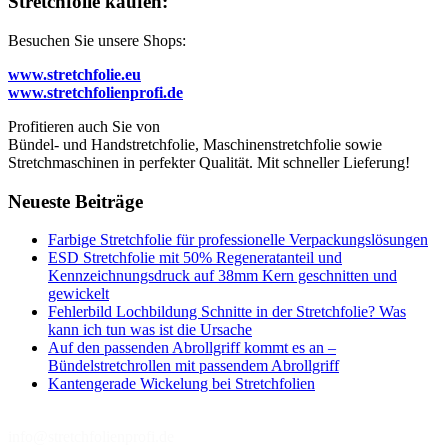
Stretchfolie kaufen:
Besuchen Sie unsere Shops:
www.stretchfolie.eu
www.stretchfolienprofi.de
Profitieren auch Sie von
Bündel- und Handstretchfolie, Maschinenstretchfolie sowie
Stretchmaschinen in perfekter Qualität. Mit schneller Lieferung!
Neueste Beiträge
Farbige Stretchfolie für professionelle Verpackungslösungen
ESD Stretchfolie mit 50% Regeneratanteil und
Kennzeichnungsdruck auf 38mm Kern geschnitten und
gewickelt
Fehlerbild Lochbildung Schnitte in der Stretchfolie? Was
kann ich tun was ist die Ursache
Auf den passenden Abrollgriff kommt es an –
Bündelstretchrollen mit passendem Abrollgriff
Kantengerade Wickelung bei Stretchfolien
info@stretchfolienprofi.de