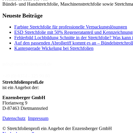
Bündel- und Handstretchfolie, Maschinenstretchfolie sowie Stretchmas
Neueste Beiträge
Farbige Stretchfolie für professionelle Verpackungslösungen
ESD Stretchfolie mit 50% Regeneratanteil und Kennzeichnung
Fehlerbild Lochbildung Schnitte in der Stretchfolie? Was kann 
Auf den passenden Abrollgriff kommt es an – Bündelstretchroll
Kantengerade Wickelung bei Stretchfolien
info@stretchfolienprofi.de
+49 (0) 8374 - 325 90 80
Stretchfolienprofi.de
ist ein Angebot der:
Enzensberger GmbH
Florianweg 9
D-87463 Dietmannsried
Datenschutz
Impressum
© Stretchfolienprofi ein Angebot der Enzensberger GmbH