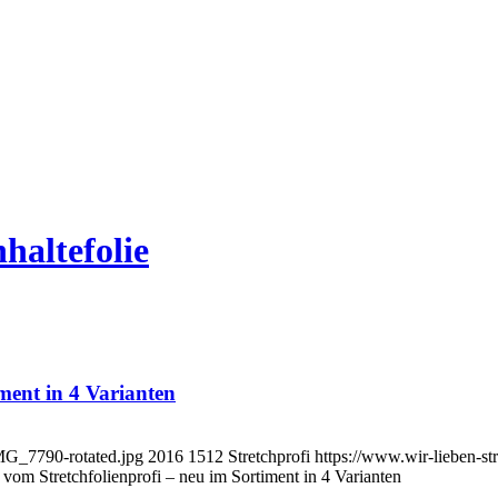
haltefolie
iment in 4 Varianten
IMG_7790-rotated.jpg
2016
1512
Stretchprofi
https://www.wir-lieben-st
e vom Stretchfolienprofi – neu im Sortiment in 4 Varianten