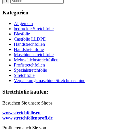
Kategorien
Allgemein
bedruckte Stretchfolie
Blasfolie
Castfolie LLDPE
Handstrechfolien
Handstretchfolie
Maschinenstretchfolie
Mehrschichtstretchfolien
Profistretchfolien
Spezialstretchfolie
Stretchfolie
Verpackungsmaschine Stretchmaschine
Stretchfolie kaufen:
Besuchen Sie unsere Shops:
www.stretchfolie.eu
www.stretchfolienprofi.de
Profitieren auch Sie von