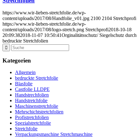
Stretchfolien
https://www.wir-lieben-stretchfolie.de/wp-
content/uploads/2017/08/Handfolie_v01.jpg
2100
2104
Stretchprofi
https://www.wir-lieben-stretchfolie.de/wp-
content/uploads/2017/08/logo-stretch.png
Stretchprofi
2018-10-18
20:09:38
2018-11-07 10:50:41
Orginalitätsschutz/ Siegelschutz durch
bedruckte Stretchfolien
Kategorien
Allgemein
bedruckte Stretchfolie
Blasfolie
Castfolie LLDPE
Handstrechfolien
Handstretchfolie
Maschinenstretchfolie
Mehrschichtstretchfolien
Profistretchfolien
Spezialstretchfolie
Stretchfolie
Verpackungsmaschine Stretchmaschine