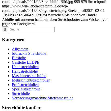
content/uploads/2021/02/Stretchhilfe-Bild.jpg
995
979
Stretchprofi
https://www.wir-lieben-stretchfolie.de/wp-
content/uploads/2017/08/logo-stretch.png
Stretchprofi
2021-02-04
13:44:34
2021-06-09 17:03:43
Stretchen Sie noch von Hand?
Abhilfe mit unserem handbetrieben Stretchroboter zum Wickeln von
jeglichen Packgütern
Kategorien
Allgemein
bedruckte Stretchfolie
Blasfolie
Castfolie LLDPE
Handstrechfolien
Handstretchfolie
Maschinenstretchfolie
Mehrschichtstretchfolien
Profistretchfolien
Spezialstretchfolie
Stretchfolie
Verpackungsmaschine Stretchmaschine
Stretchfolie kaufen: