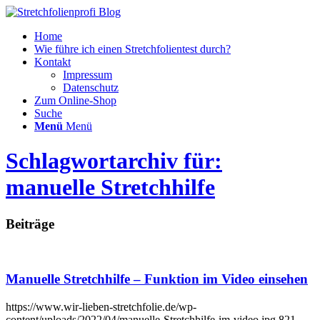
Home
Wie führe ich einen Stretchfolientest durch?
Kontakt
Impressum
Datenschutz
Zum Online-Shop
Suche
Menü
Menü
Schlagwortarchiv für:
manuelle Stretchhilfe
Beiträge
Manuelle Stretchhilfe – Funktion im Video einsehen
https://www.wir-lieben-stretchfolie.de/wp-
content/uploads/2022/04/manuelle-Stretchhilfe-im-video.jpg
821