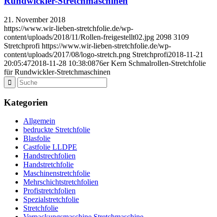
Rundwickler-Stretchmaschinen
21. November 2018
https://www.wir-lieben-stretchfolie.de/wp-
content/uploads/2018/11/Rollen-freigestellt02.jpg
2098
3109
Stretchprofi
https://www.wir-lieben-stretchfolie.de/wp-
content/uploads/2017/08/logo-stretch.png
Stretchprofi
2018-11-21
20:05:47
2018-11-28 10:38:08
76er Kern Schmalrollen-Stretchfolie
für Rundwickler-Stretchmaschinen
Kategorien
Allgemein
bedruckte Stretchfolie
Blasfolie
Castfolie LLDPE
Handstrechfolien
Handstretchfolie
Maschinenstretchfolie
Mehrschichtstretchfolien
Profistretchfolien
Spezialstretchfolie
Stretchfolie
Verpackungsmaschine Stretchmaschine