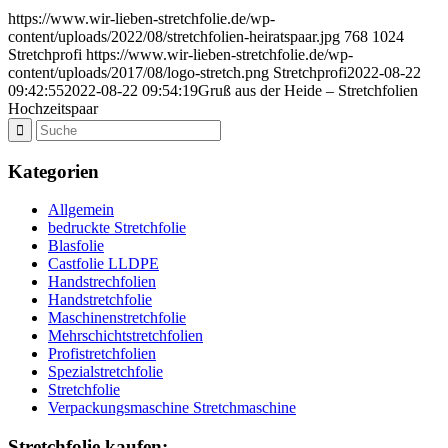
https://www.wir-lieben-stretchfolie.de/wp-
content/uploads/2022/08/stretchfolien-heiratspaar.jpg
768
1024
Stretchprofi
https://www.wir-lieben-stretchfolie.de/wp-
content/uploads/2017/08/logo-stretch.png
Stretchprofi
2022-08-22
09:42:55
2022-08-22 09:54:19
Gruß aus der Heide – Stretchfolien
Hochzeitspaar
Kategorien
Allgemein
bedruckte Stretchfolie
Blasfolie
Castfolie LLDPE
Handstrechfolien
Handstretchfolie
Maschinenstretchfolie
Mehrschichtstretchfolien
Profistretchfolien
Spezialstretchfolie
Stretchfolie
Verpackungsmaschine Stretchmaschine
Stretchfolie kaufen: