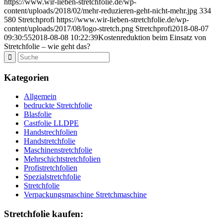
https://www.wir-lieben-stretchfolie.de/wp-
content/uploads/2018/02/mehr-reduzieren-geht-nicht-mehr.jpg
334
580
Stretchprofi
https://www.wir-lieben-stretchfolie.de/wp-
content/uploads/2017/08/logo-stretch.png
Stretchprofi
2018-08-07
09:30:55
2018-08-08 10:22:39
Kostenreduktion beim Einsatz von
Stretchfolie – wie geht das?
Kategorien
Allgemein
bedruckte Stretchfolie
Blasfolie
Castfolie LLDPE
Handstrechfolien
Handstretchfolie
Maschinenstretchfolie
Mehrschichtstretchfolien
Profistretchfolien
Spezialstretchfolie
Stretchfolie
Verpackungsmaschine Stretchmaschine
Stretchfolie kaufen: