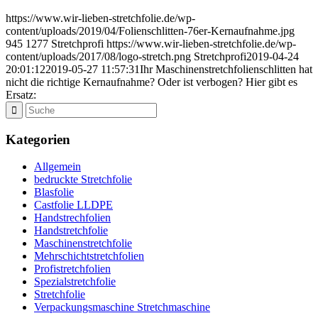
https://www.wir-lieben-stretchfolie.de/wp-
content/uploads/2019/04/Folienschlitten-76er-Kernaufnahme.jpg
945
1277
Stretchprofi
https://www.wir-lieben-stretchfolie.de/wp-
content/uploads/2017/08/logo-stretch.png
Stretchprofi
2019-04-24
20:01:12
2019-05-27 11:57:31
Ihr Maschinenstretchfolienschlitten hat
nicht die richtige Kernaufnahme? Oder ist verbogen? Hier gibt es
Ersatz:
Kategorien
Allgemein
bedruckte Stretchfolie
Blasfolie
Castfolie LLDPE
Handstrechfolien
Handstretchfolie
Maschinenstretchfolie
Mehrschichtstretchfolien
Profistretchfolien
Spezialstretchfolie
Stretchfolie
Verpackungsmaschine Stretchmaschine