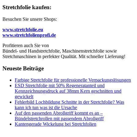
Stretchfolie kaufen:
Besuchen Sie unsere Shops:
www.stretchfolie.eu
www.stretchfolienprofi.de
Profitieren auch Sie von
Bündel- und Handstretchfolie, Maschinenstretchfolie sowie
Stretchmaschinen in perfekter Qualität. Mit schneller Lieferung!
Neueste Beiträge
Farbige Stretchfolie für professionelle Verpackungslösungen
ESD Stretchfolie mit 50% Regeneratanteil und
Kennzeichnungsdruck auf 38mm Kern geschnitten und
gewickelt
Fehlerbild Lochbildung Schnitte in der Stretchfolie? Was
kann ich tun was ist die Ursache
Auf den passenden Abrollgriff kommt es an –
Bündelstretchrollen mit passendem Abrollgriff
Kantengerade Wickelung bei Stretchfolien