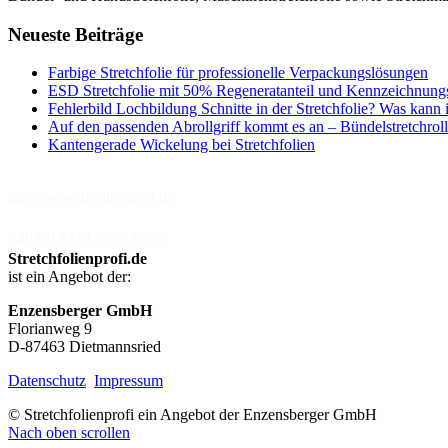
Neueste Beiträge
Farbige Stretchfolie für professionelle Verpackungslösungen
ESD Stretchfolie mit 50% Regeneratanteil und Kennzeichnung
Fehlerbild Lochbildung Schnitte in der Stretchfolie? Was kann 
Auf den passenden Abrollgriff kommt es an – Bündelstretchroll
Kantengerade Wickelung bei Stretchfolien
info@stretchfolienprofi.de
+49 (0) 8374 - 325 90 80
Stretchfolienprofi.de
ist ein Angebot der:
Enzensberger GmbH
Florianweg 9
D-87463 Dietmannsried
Datenschutz
Impressum
© Stretchfolienprofi ein Angebot der Enzensberger GmbH
Nach oben scrollen