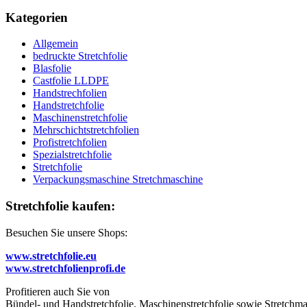
Kategorien
Allgemein
bedruckte Stretchfolie
Blasfolie
Castfolie LLDPE
Handstrechfolien
Handstretchfolie
Maschinenstretchfolie
Mehrschichtstretchfolien
Profistretchfolien
Spezialstretchfolie
Stretchfolie
Verpackungsmaschine Stretchmaschine
Stretchfolie kaufen:
Besuchen Sie unsere Shops:
www.stretchfolie.eu
www.stretchfolienprofi.de
Profitieren auch Sie von
Bündel- und Handstretchfolie, Maschinenstretchfolie sowie Stretchmas