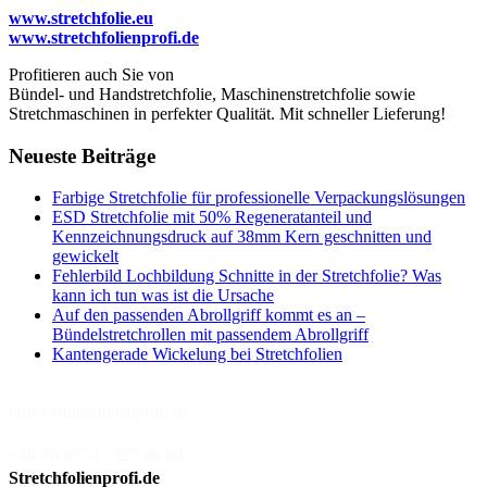
www.stretchfolie.eu
www.stretchfolienprofi.de
Profitieren auch Sie von
Bündel- und Handstretchfolie, Maschinenstretchfolie sowie
Stretchmaschinen in perfekter Qualität. Mit schneller Lieferung!
Neueste Beiträge
Farbige Stretchfolie für professionelle Verpackungslösungen
ESD Stretchfolie mit 50% Regeneratanteil und
Kennzeichnungsdruck auf 38mm Kern geschnitten und
gewickelt
Fehlerbild Lochbildung Schnitte in der Stretchfolie? Was
kann ich tun was ist die Ursache
Auf den passenden Abrollgriff kommt es an –
Bündelstretchrollen mit passendem Abrollgriff
Kantengerade Wickelung bei Stretchfolien
info@stretchfolienprofi.de
+49 (0) 8374 - 325 90 80
Stretchfolienprofi.de