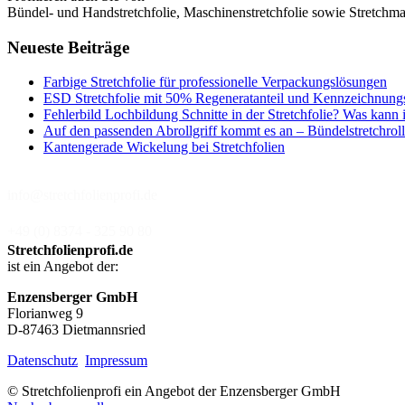
Bündel- und Handstretchfolie, Maschinenstretchfolie sowie Stretchmas
Neueste Beiträge
Farbige Stretchfolie für professionelle Verpackungslösungen
ESD Stretchfolie mit 50% Regeneratanteil und Kennzeichnung
Fehlerbild Lochbildung Schnitte in der Stretchfolie? Was kann 
Auf den passenden Abrollgriff kommt es an – Bündelstretchroll
Kantengerade Wickelung bei Stretchfolien
info@stretchfolienprofi.de
+49 (0) 8374 - 325 90 80
Stretchfolienprofi.de
ist ein Angebot der:
Enzensberger GmbH
Florianweg 9
D-87463 Dietmannsried
Datenschutz
Impressum
© Stretchfolienprofi ein Angebot der Enzensberger GmbH