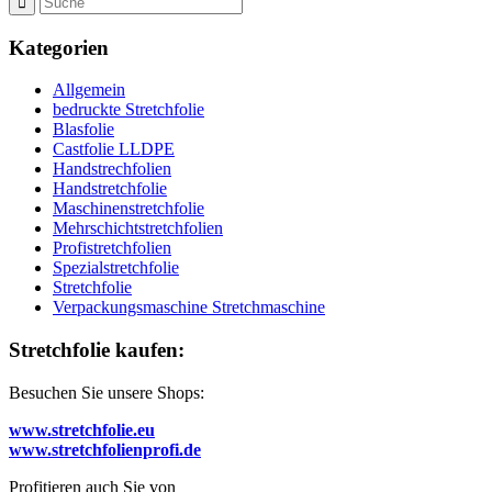
Kategorien
Allgemein
bedruckte Stretchfolie
Blasfolie
Castfolie LLDPE
Handstrechfolien
Handstretchfolie
Maschinenstretchfolie
Mehrschichtstretchfolien
Profistretchfolien
Spezialstretchfolie
Stretchfolie
Verpackungsmaschine Stretchmaschine
Stretchfolie kaufen:
Besuchen Sie unsere Shops:
www.stretchfolie.eu
www.stretchfolienprofi.de
Profitieren auch Sie von