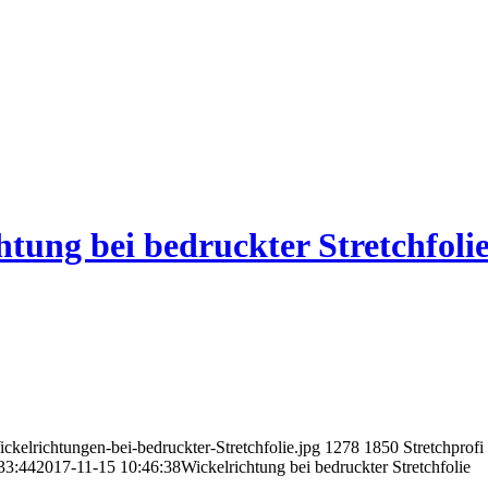
htung bei bedruckter Stretchfoli
ckelrichtungen-bei-bedruckter-Stretchfolie.jpg
1278
1850
Stretchprofi
33:44
2017-11-15 10:46:38
Wickelrichtung bei bedruckter Stretchfolie