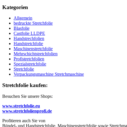
Kategorien
Allgemein
bedruckte Stretchfolie
Blasfolie
Castfolie LLDPE
Handstrechfolien
Handstretchfolie
Maschinenstretchfolie
Mehrschichtstretchfolien
Profistretchfolien
Spezialstretchfolie
Stretchfolie
Verpackungsmaschine Stretchmaschine
Stretchfolie kaufen:
Besuchen Sie unsere Shops:
www.stretchfolie.eu
www.stretchfolienprofi.de
Profitieren auch Sie von
Bündel- und Handstretchfolie, Maschinenstretchfolie sowie Stretchmas