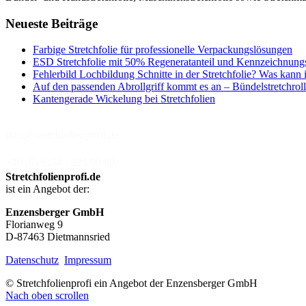
Neueste Beiträge
Farbige Stretchfolie für professionelle Verpackungslösungen
ESD Stretchfolie mit 50% Regeneratanteil und Kennzeichnung
Fehlerbild Lochbildung Schnitte in der Stretchfolie? Was kann 
Auf den passenden Abrollgriff kommt es an – Bündelstretchroll
Kantengerade Wickelung bei Stretchfolien
info@stretchfolienprofi.de
+49 (0) 8374 - 325 90 80
Stretchfolienprofi.de
ist ein Angebot der:
Enzensberger GmbH
Florianweg 9
D-87463 Dietmannsried
Datenschutz
Impressum
© Stretchfolienprofi ein Angebot der Enzensberger GmbH
Nach oben scrollen