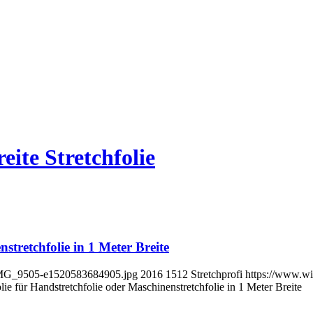
eite Stretchfolie
nstretchfolie in 1 Meter Breite
3/IMG_9505-e1520583684905.jpg
2016
1512
Stretchprofi
https://www.wir
olie für Handstretchfolie oder Maschinenstretchfolie in 1 Meter Breite