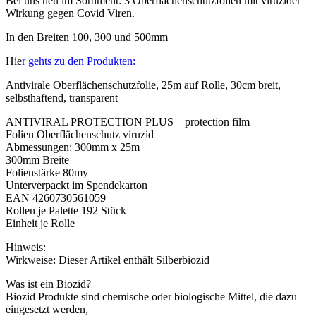
Bei uns neu im Sortiment: 3 Oberflächenschutzfolien mit viruzider
Wirkung gegen Covid Viren.
In den Breiten 100, 300 und 500mm
Hie
r gehts zu den Produkten:
Antivirale Oberflächenschutzfolie, 25m auf Rolle, 30cm breit,
selbsthaftend, transparent
ANTIVIRAL PROTECTION PLUS – protection film
Folien Oberflächenschutz viruzid
Abmessungen: 300mm x 25m
300mm Breite
Folienstärke 80my
Unterverpackt im Spendekarton
EAN 4260730561059
Rollen je Palette 192 Stück
Einheit je Rolle
Hinweis:
Wirkweise: Dieser Artikel enthält Silberbiozid
Was ist ein Biozid?
Biozid Produkte sind chemische oder biologische Mittel, die dazu
eingesetzt werden,