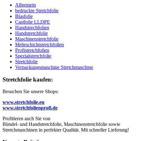
Allgemein
bedruckte Stretchfolie
Blasfolie
Castfolie LLDPE
Handstrechfolien
Handstretchfolie
Maschinenstretchfolie
Mehrschichtstretchfolien
Profistretchfolien
Spezialstretchfolie
Stretchfolie
Verpackungsmaschine Stretchmaschine
Stretchfolie kaufen:
Besuchen Sie unsere Shops:
www.stretchfolie.eu
www.stretchfolienprofi.de
Profitieren auch Sie von
Bündel- und Handstretchfolie, Maschinenstretchfolie sowie
Stretchmaschinen in perfekter Qualität. Mit schneller Lieferung!