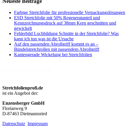
Neueste Beiträge
Farbige Stretchfolie für professionelle Verpackungslösungen
ESD Stretchfolie mit 50% Regeneratanteil und
Kennzeichnungsdruck auf 38mm Kern geschnitten und
gewickelt
Fehlerbild Lochbildung Schnitte in der Stretchfolie? Was
kann ich tun was ist die Ursache
Auf den passenden Abrollgriff kommt es an –
Bündelstretchrollen mit passendem Abrollgriff
Kantengerade Wickelung bei Stretchfolien
info@stretchfolienprofi.de
+49 (0) 8374 - 325 90 80
Stretchfolienprofi.de
ist ein Angebot der:
Enzensberger GmbH
Florianweg 9
D-87463 Dietmannsried
Datenschutz
Impressum