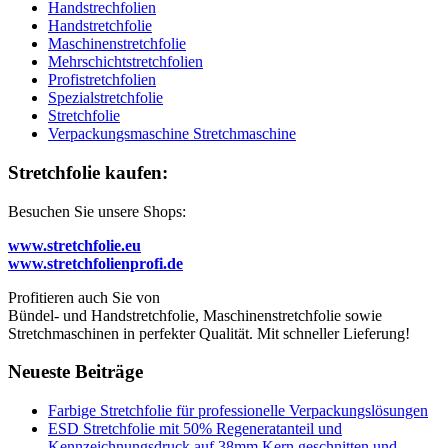
Handstrechfolien
Handstretchfolie
Maschinenstretchfolie
Mehrschichtstretchfolien
Profistretchfolien
Spezialstretchfolie
Stretchfolie
Verpackungsmaschine Stretchmaschine
Stretchfolie kaufen:
Besuchen Sie unsere Shops:
www.stretchfolie.eu
www.stretchfolienprofi.de
Profitieren auch Sie von
Bündel- und Handstretchfolie, Maschinenstretchfolie sowie
Stretchmaschinen in perfekter Qualität. Mit schneller Lieferung!
Neueste Beiträge
Farbige Stretchfolie für professionelle Verpackungslösungen
ESD Stretchfolie mit 50% Regeneratanteil und
Kennzeichnungsdruck auf 38mm Kern geschnitten und