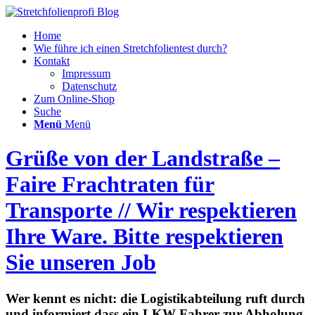
Home
Wie führe ich einen Stretchfolientest durch?
Kontakt
Impressum
Datenschutz
Zum Online-Shop
Suche
Menü
Menü
Grüße von der Landstraße –
Faire Frachtraten für
Transporte // Wir respektieren
Ihre Ware. Bitte respektieren
Sie unseren Job
Wer kennt es nicht: die Logistikabteilung ruft durch
und informiert dass ein LKW-Fahrer zur Abholung