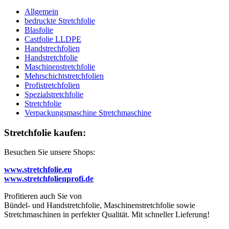
Allgemein
bedruckte Stretchfolie
Blasfolie
Castfolie LLDPE
Handstrechfolien
Handstretchfolie
Maschinenstretchfolie
Mehrschichtstretchfolien
Profistretchfolien
Spezialstretchfolie
Stretchfolie
Verpackungsmaschine Stretchmaschine
Stretchfolie kaufen:
Besuchen Sie unsere Shops:
www.stretchfolie.eu
www.stretchfolienprofi.de
Profitieren auch Sie von
Bündel- und Handstretchfolie, Maschinenstretchfolie sowie
Stretchmaschinen in perfekter Qualität. Mit schneller Lieferung!