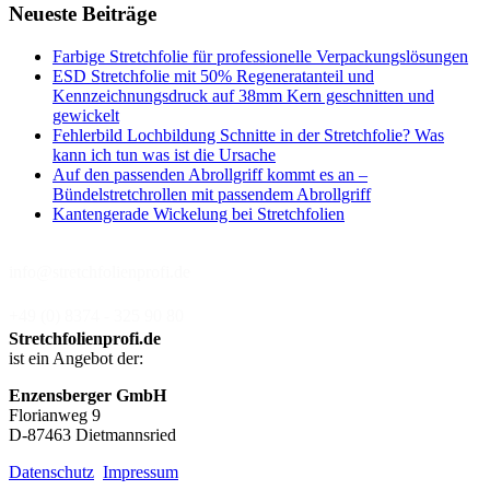
Neueste Beiträge
Farbige Stretchfolie für professionelle Verpackungslösungen
ESD Stretchfolie mit 50% Regeneratanteil und
Kennzeichnungsdruck auf 38mm Kern geschnitten und
gewickelt
Fehlerbild Lochbildung Schnitte in der Stretchfolie? Was
kann ich tun was ist die Ursache
Auf den passenden Abrollgriff kommt es an –
Bündelstretchrollen mit passendem Abrollgriff
Kantengerade Wickelung bei Stretchfolien
info@stretchfolienprofi.de
+49 (0) 8374 - 325 90 80
Stretchfolienprofi.de
ist ein Angebot der:
Enzensberger GmbH
Florianweg 9
D-87463 Dietmannsried
Datenschutz
Impressum