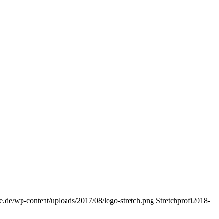
ie.de/wp-content/uploads/2017/08/logo-stretch.png
Stretchprofi
2018-