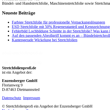
Bündel- und Handstretchfolie, Maschinenstretchfolie sowie Stretchmas
Neueste Beiträge
Farbige Stretchfolie für professionelle Verpackungslösungen
ESD Stretchfolie mit 50% Regeneratanteil und Kennzeichnung
Fehlerbild Lochbildung Schnitte in der Stretchfolie? Was kann 
Auf den passenden Abrollgriff kommt es an – Bündelstretchroll
Kantengerade Wickelung bei Stretchfolien
info@stretchfolienprofi.de
+49 (0) 8374 - 325 90 80
Stretchfolienprofi.de
ist ein Angebot der:
Enzensberger GmbH
Florianweg 9
D-87463 Dietmannsried
Datenschutz
Impressum
© Stretchfolienprofi ein Angebot der Enzensberger GmbH