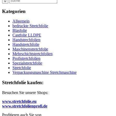
Kategorien
Allgemein
bedruckte Stretchfolie
Blasfolie
Castfolie LLDPE
Handstrechfolien
Handstretchfolie
Maschinenstretchfolie
Mehrschichtstretchfolien
Profistretchfolien
Spezialstretchfolie
Stretchfolie
Verpackungsmaschine Stretchmaschine
Stretchfolie kaufen:
Besuchen Sie unsere Shops:
www.stretchfolie.eu
www.stretchfolienprofi.de
Profitieren auch Sie von