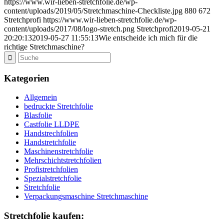
https://www.wir-lieben-stretchfolie.de/wp-
content/uploads/2019/05/Stretchmaschine-Checkliste.jpg
880
672
Stretchprofi
https://www.wir-lieben-stretchfolie.de/wp-
content/uploads/2017/08/logo-stretch.png
Stretchprofi
2019-05-21
20:20:13
2019-05-27 11:55:13
Wie entscheide ich mich für die
richtige Stretchmaschine?
Kategorien
Allgemein
bedruckte Stretchfolie
Blasfolie
Castfolie LLDPE
Handstrechfolien
Handstretchfolie
Maschinenstretchfolie
Mehrschichtstretchfolien
Profistretchfolien
Spezialstretchfolie
Stretchfolie
Verpackungsmaschine Stretchmaschine
Stretchfolie kaufen: