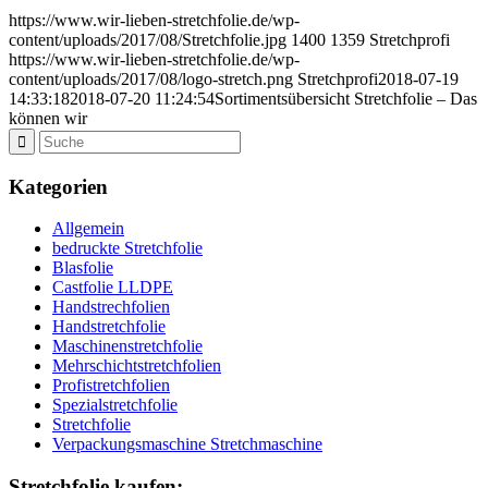
https://www.wir-lieben-stretchfolie.de/wp-
content/uploads/2017/08/Stretchfolie.jpg
1400
1359
Stretchprofi
https://www.wir-lieben-stretchfolie.de/wp-
content/uploads/2017/08/logo-stretch.png
Stretchprofi
2018-07-19
14:33:18
2018-07-20 11:24:54
Sortimentsübersicht Stretchfolie – Das
können wir
Kategorien
Allgemein
bedruckte Stretchfolie
Blasfolie
Castfolie LLDPE
Handstrechfolien
Handstretchfolie
Maschinenstretchfolie
Mehrschichtstretchfolien
Profistretchfolien
Spezialstretchfolie
Stretchfolie
Verpackungsmaschine Stretchmaschine
Stretchfolie kaufen: