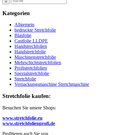
Kategorien
Allgemein
bedruckte Stretchfolie
Blasfolie
Castfolie LLDPE
Handstrechfolien
Handstretchfolie
Maschinenstretchfolie
Mehrschichtstretchfolien
Profistretchfolien
Spezialstretchfolie
Stretchfolie
Verpackungsmaschine Stretchmaschine
Stretchfolie kaufen:
Besuchen Sie unsere Shops:
www.stretchfolie.eu
www.stretchfolienprofi.de
Profitieren auch Sie von