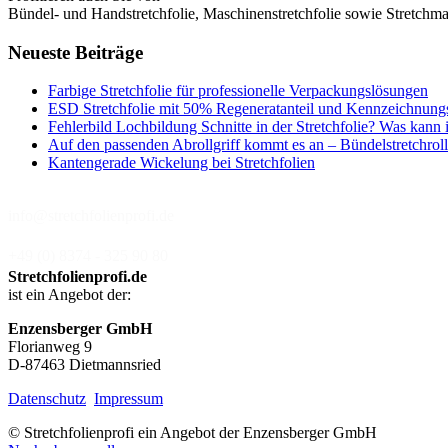
Bündel- und Handstretchfolie, Maschinenstretchfolie sowie Stretchmas
Neueste Beiträge
Farbige Stretchfolie für professionelle Verpackungslösungen
ESD Stretchfolie mit 50% Regeneratanteil und Kennzeichnung
Fehlerbild Lochbildung Schnitte in der Stretchfolie? Was kann 
Auf den passenden Abrollgriff kommt es an – Bündelstretchroll
Kantengerade Wickelung bei Stretchfolien
info@stretchfolienprofi.de
+49 (0) 8374 - 325 90 80
Stretchfolienprofi.de
ist ein Angebot der:
Enzensberger GmbH
Florianweg 9
D-87463 Dietmannsried
Datenschutz
Impressum
© Stretchfolienprofi ein Angebot der Enzensberger GmbH