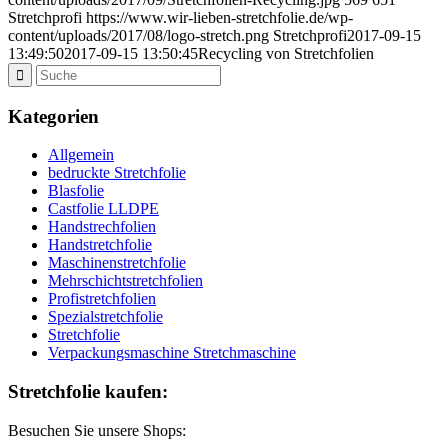
Stretchprofi
https://www.wir-lieben-stretchfolie.de/wp-
content/uploads/2017/08/logo-stretch.png
Stretchprofi
2017-09-15
13:49:50
2017-09-15 13:50:45
Recycling von Stretchfolien
Kategorien
Allgemein
bedruckte Stretchfolie
Blasfolie
Castfolie LLDPE
Handstrechfolien
Handstretchfolie
Maschinenstretchfolie
Mehrschichtstretchfolien
Profistretchfolien
Spezialstretchfolie
Stretchfolie
Verpackungsmaschine Stretchmaschine
Stretchfolie kaufen:
Besuchen Sie unsere Shops: