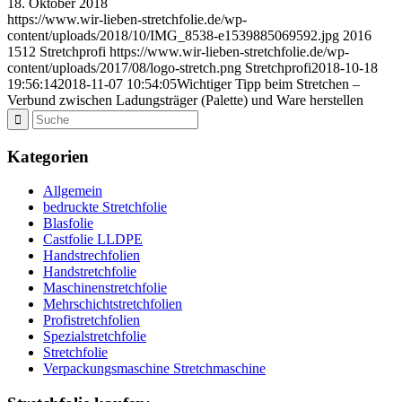
18. Oktober 2018
https://www.wir-lieben-stretchfolie.de/wp-
content/uploads/2018/10/IMG_8538-e1539885069592.jpg
2016
1512
Stretchprofi
https://www.wir-lieben-stretchfolie.de/wp-
content/uploads/2017/08/logo-stretch.png
Stretchprofi
2018-10-18
19:56:14
2018-11-07 10:54:05
Wichtiger Tipp beim Stretchen –
Verbund zwischen Ladungsträger (Palette) und Ware herstellen
Kategorien
Allgemein
bedruckte Stretchfolie
Blasfolie
Castfolie LLDPE
Handstrechfolien
Handstretchfolie
Maschinenstretchfolie
Mehrschichtstretchfolien
Profistretchfolien
Spezialstretchfolie
Stretchfolie
Verpackungsmaschine Stretchmaschine