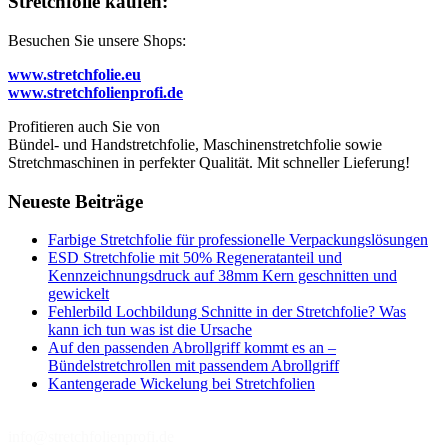
Stretchfolie kaufen:
Besuchen Sie unsere Shops:
www.stretchfolie.eu
www.stretchfolienprofi.de
Profitieren auch Sie von
Bündel- und Handstretchfolie, Maschinenstretchfolie sowie
Stretchmaschinen in perfekter Qualität. Mit schneller Lieferung!
Neueste Beiträge
Farbige Stretchfolie für professionelle Verpackungslösungen
ESD Stretchfolie mit 50% Regeneratanteil und
Kennzeichnungsdruck auf 38mm Kern geschnitten und
gewickelt
Fehlerbild Lochbildung Schnitte in der Stretchfolie? Was
kann ich tun was ist die Ursache
Auf den passenden Abrollgriff kommt es an –
Bündelstretchrollen mit passendem Abrollgriff
Kantengerade Wickelung bei Stretchfolien
info@stretchfolienprofi.de