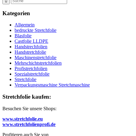
Kategorien
Allgemein
bedruckte Stretchfolie
Blasfolie
Castfolie LLDPE
Handstrechfolien
Handstretchfolie
Maschinenstretchfolie
Mehrschichtstretchfolien
Profistretchfolien
Spezialstretchfolie
Stretchfolie
Verpackungsmaschine Stretchmaschine
Stretchfolie kaufen:
Besuchen Sie unsere Shops:
www.stretchfolie.eu
www.stretchfolienprofi.de
Profitieren auch Sie von