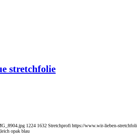
e stretchfolie
/IMG_8904.jpg
1224
1632
Stretchprofi
https://www.wir-lieben-stretchfol
gleich opak blau