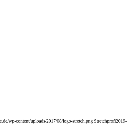
ie.de/wp-content/uploads/2017/08/logo-stretch.png
Stretchprofi
2019-