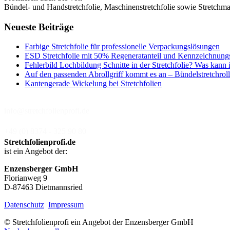
Bündel- und Handstretchfolie, Maschinenstretchfolie sowie Stretchmas
Neueste Beiträge
Farbige Stretchfolie für professionelle Verpackungslösungen
ESD Stretchfolie mit 50% Regeneratanteil und Kennzeichnung
Fehlerbild Lochbildung Schnitte in der Stretchfolie? Was kann 
Auf den passenden Abrollgriff kommt es an – Bündelstretchroll
Kantengerade Wickelung bei Stretchfolien
info@stretchfolienprofi.de
+49 (0) 8374 - 325 90 80
Stretchfolienprofi.de
ist ein Angebot der:
Enzensberger GmbH
Florianweg 9
D-87463 Dietmannsried
Datenschutz
Impressum
© Stretchfolienprofi ein Angebot der Enzensberger GmbH