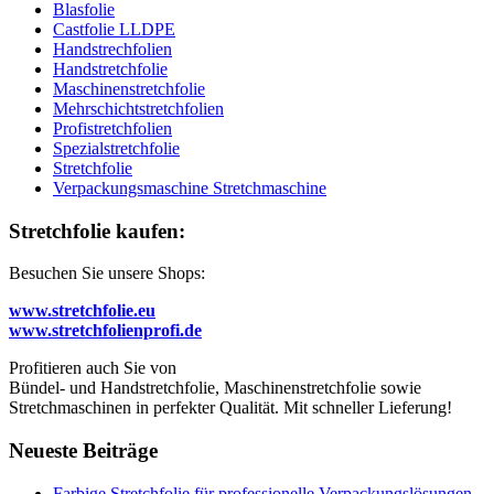
Blasfolie
Castfolie LLDPE
Handstrechfolien
Handstretchfolie
Maschinenstretchfolie
Mehrschichtstretchfolien
Profistretchfolien
Spezialstretchfolie
Stretchfolie
Verpackungsmaschine Stretchmaschine
Stretchfolie kaufen:
Besuchen Sie unsere Shops:
www.stretchfolie.eu
www.stretchfolienprofi.de
Profitieren auch Sie von
Bündel- und Handstretchfolie, Maschinenstretchfolie sowie
Stretchmaschinen in perfekter Qualität. Mit schneller Lieferung!
Neueste Beiträge
Farbige Stretchfolie für professionelle Verpackungslösungen