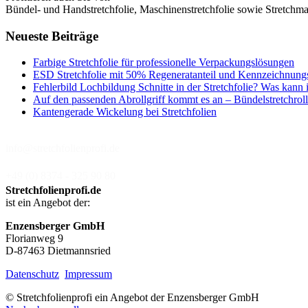
Bündel- und Handstretchfolie, Maschinenstretchfolie sowie Stretchmas
Neueste Beiträge
Farbige Stretchfolie für professionelle Verpackungslösungen
ESD Stretchfolie mit 50% Regeneratanteil und Kennzeichnung
Fehlerbild Lochbildung Schnitte in der Stretchfolie? Was kann 
Auf den passenden Abrollgriff kommt es an – Bündelstretchroll
Kantengerade Wickelung bei Stretchfolien
info@stretchfolienprofi.de
+49 (0) 8374 - 325 90 80
Stretchfolienprofi.de
ist ein Angebot der:
Enzensberger GmbH
Florianweg 9
D-87463 Dietmannsried
Datenschutz
Impressum
© Stretchfolienprofi ein Angebot der Enzensberger GmbH