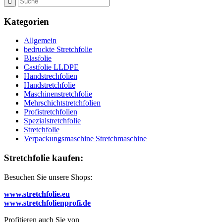
Kategorien
Allgemein
bedruckte Stretchfolie
Blasfolie
Castfolie LLDPE
Handstrechfolien
Handstretchfolie
Maschinenstretchfolie
Mehrschichtstretchfolien
Profistretchfolien
Spezialstretchfolie
Stretchfolie
Verpackungsmaschine Stretchmaschine
Stretchfolie kaufen:
Besuchen Sie unsere Shops:
www.stretchfolie.eu
www.stretchfolienprofi.de
Profitieren auch Sie von