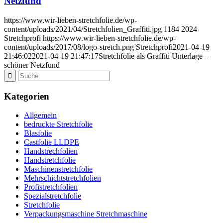
Netzfund
https://www.wir-lieben-stretchfolie.de/wp-
content/uploads/2021/04/Stretchfolien_Graffiti.jpg
1184
2024
Stretchprofi
https://www.wir-lieben-stretchfolie.de/wp-
content/uploads/2017/08/logo-stretch.png
Stretchprofi
2021-04-19
21:46:02
2021-04-19 21:47:17
Stretchfolie als Graffiti Unterlage –
schöner Netzfund
Kategorien
Allgemein
bedruckte Stretchfolie
Blasfolie
Castfolie LLDPE
Handstrechfolien
Handstretchfolie
Maschinenstretchfolie
Mehrschichtstretchfolien
Profistretchfolien
Spezialstretchfolie
Stretchfolie
Verpackungsmaschine Stretchmaschine