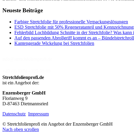
Neueste Beiträge
Farbige Stretchfolie für professionelle Verpackungslösungen
ESD Stretchfolie mit 50% Regeneratanteil und Kennzeichnung
Fehlerbild Lochbildung Schnitte in der Stretchfolie? Was kann 
Auf den passenden Abrollgriff kommt es an – Bündelstretchroll
Kantengerade Wickelung bei Stretchfolien
info@stretchfolienprofi.de
+49 (0) 8374 - 325 90 80
Stretchfolienprofi.de
ist ein Angebot der:
Enzensberger GmbH
Florianweg 9
D-87463 Dietmannsried
Datenschutz
Impressum
© Stretchfolienprofi ein Angebot der Enzensberger GmbH
Nach oben scrollen