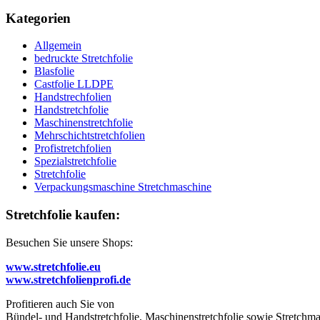
Kategorien
Allgemein
bedruckte Stretchfolie
Blasfolie
Castfolie LLDPE
Handstrechfolien
Handstretchfolie
Maschinenstretchfolie
Mehrschichtstretchfolien
Profistretchfolien
Spezialstretchfolie
Stretchfolie
Verpackungsmaschine Stretchmaschine
Stretchfolie kaufen:
Besuchen Sie unsere Shops:
www.stretchfolie.eu
www.stretchfolienprofi.de
Profitieren auch Sie von
Bündel- und Handstretchfolie, Maschinenstretchfolie sowie Stretchmas