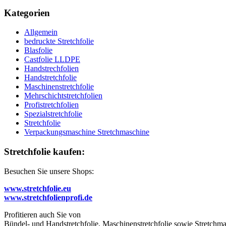
Kategorien
Allgemein
bedruckte Stretchfolie
Blasfolie
Castfolie LLDPE
Handstrechfolien
Handstretchfolie
Maschinenstretchfolie
Mehrschichtstretchfolien
Profistretchfolien
Spezialstretchfolie
Stretchfolie
Verpackungsmaschine Stretchmaschine
Stretchfolie kaufen:
Besuchen Sie unsere Shops:
www.stretchfolie.eu
www.stretchfolienprofi.de
Profitieren auch Sie von
Bündel- und Handstretchfolie, Maschinenstretchfolie sowie Stretchmas