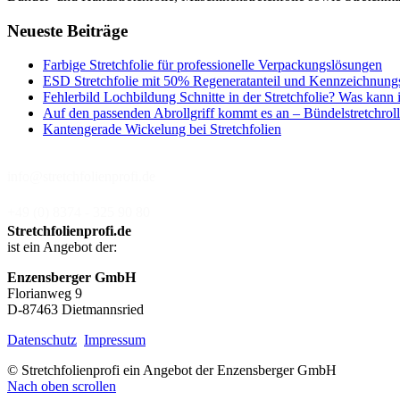
Neueste Beiträge
Farbige Stretchfolie für professionelle Verpackungslösungen
ESD Stretchfolie mit 50% Regeneratanteil und Kennzeichnung
Fehlerbild Lochbildung Schnitte in der Stretchfolie? Was kann 
Auf den passenden Abrollgriff kommt es an – Bündelstretchroll
Kantengerade Wickelung bei Stretchfolien
info@stretchfolienprofi.de
+49 (0) 8374 - 325 90 80
Stretchfolienprofi.de
ist ein Angebot der:
Enzensberger GmbH
Florianweg 9
D-87463 Dietmannsried
Datenschutz
Impressum
© Stretchfolienprofi ein Angebot der Enzensberger GmbH
Nach oben scrollen