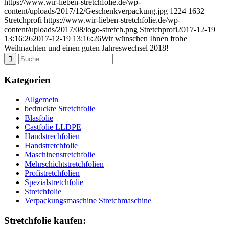
https://www.wir-lieben-stretchfolie.de/wp-
content/uploads/2017/12/Geschenkverpackung.jpg
1224
1632
Stretchprofi
https://www.wir-lieben-stretchfolie.de/wp-
content/uploads/2017/08/logo-stretch.png
Stretchprofi
2017-12-19
13:16:26
2017-12-19 13:16:26
Wir wünschen Ihnen frohe
Weihnachten und einen guten Jahreswechsel 2018!
Kategorien
Allgemein
bedruckte Stretchfolie
Blasfolie
Castfolie LLDPE
Handstrechfolien
Handstretchfolie
Maschinenstretchfolie
Mehrschichtstretchfolien
Profistretchfolien
Spezialstretchfolie
Stretchfolie
Verpackungsmaschine Stretchmaschine
Stretchfolie kaufen: