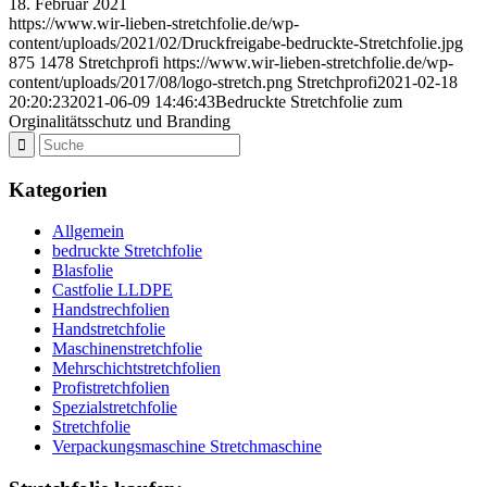
18. Februar 2021
https://www.wir-lieben-stretchfolie.de/wp-
content/uploads/2021/02/Druckfreigabe-bedruckte-Stretchfolie.jpg
875
1478
Stretchprofi
https://www.wir-lieben-stretchfolie.de/wp-
content/uploads/2017/08/logo-stretch.png
Stretchprofi
2021-02-18
20:20:23
2021-06-09 14:46:43
Bedruckte Stretchfolie zum
Orginalitätsschutz und Branding
Kategorien
Allgemein
bedruckte Stretchfolie
Blasfolie
Castfolie LLDPE
Handstrechfolien
Handstretchfolie
Maschinenstretchfolie
Mehrschichtstretchfolien
Profistretchfolien
Spezialstretchfolie
Stretchfolie
Verpackungsmaschine Stretchmaschine