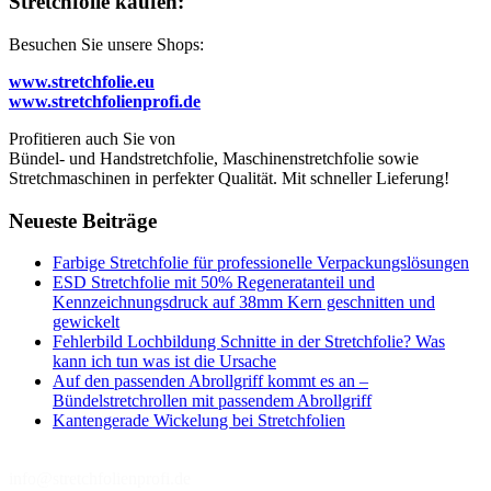
Stretchfolie kaufen:
Besuchen Sie unsere Shops:
www.stretchfolie.eu
www.stretchfolienprofi.de
Profitieren auch Sie von
Bündel- und Handstretchfolie, Maschinenstretchfolie sowie
Stretchmaschinen in perfekter Qualität. Mit schneller Lieferung!
Neueste Beiträge
Farbige Stretchfolie für professionelle Verpackungslösungen
ESD Stretchfolie mit 50% Regeneratanteil und
Kennzeichnungsdruck auf 38mm Kern geschnitten und
gewickelt
Fehlerbild Lochbildung Schnitte in der Stretchfolie? Was
kann ich tun was ist die Ursache
Auf den passenden Abrollgriff kommt es an –
Bündelstretchrollen mit passendem Abrollgriff
Kantengerade Wickelung bei Stretchfolien
info@stretchfolienprofi.de