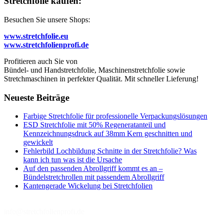
Stretchfolie kaufen:
Besuchen Sie unsere Shops:
www.stretchfolie.eu
www.stretchfolienprofi.de
Profitieren auch Sie von
Bündel- und Handstretchfolie, Maschinenstretchfolie sowie
Stretchmaschinen in perfekter Qualität. Mit schneller Lieferung!
Neueste Beiträge
Farbige Stretchfolie für professionelle Verpackungslösungen
ESD Stretchfolie mit 50% Regeneratanteil und
Kennzeichnungsdruck auf 38mm Kern geschnitten und
gewickelt
Fehlerbild Lochbildung Schnitte in der Stretchfolie? Was
kann ich tun was ist die Ursache
Auf den passenden Abrollgriff kommt es an –
Bündelstretchrollen mit passendem Abrollgriff
Kantengerade Wickelung bei Stretchfolien
info@stretchfolienprofi.de