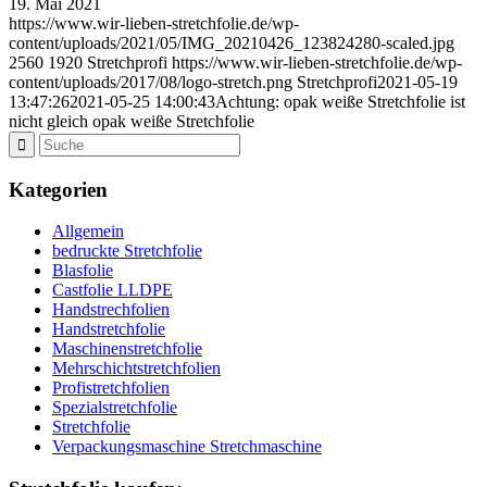
19. Mai 2021
https://www.wir-lieben-stretchfolie.de/wp-
content/uploads/2021/05/IMG_20210426_123824280-scaled.jpg
2560
1920
Stretchprofi
https://www.wir-lieben-stretchfolie.de/wp-
content/uploads/2017/08/logo-stretch.png
Stretchprofi
2021-05-19
13:47:26
2021-05-25 14:00:43
Achtung: opak weiße Stretchfolie ist
nicht gleich opak weiße Stretchfolie
Kategorien
Allgemein
bedruckte Stretchfolie
Blasfolie
Castfolie LLDPE
Handstrechfolien
Handstretchfolie
Maschinenstretchfolie
Mehrschichtstretchfolien
Profistretchfolien
Spezialstretchfolie
Stretchfolie
Verpackungsmaschine Stretchmaschine