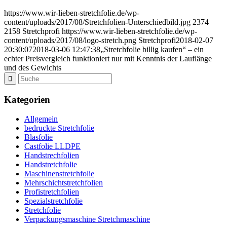
https://www.wir-lieben-stretchfolie.de/wp-
content/uploads/2017/08/Stretchfolien-Unterschiedbild.jpg
2374
2158
Stretchprofi
https://www.wir-lieben-stretchfolie.de/wp-
content/uploads/2017/08/logo-stretch.png
Stretchprofi
2018-02-07
20:30:07
2018-03-06 12:47:38
„Stretchfolie billig kaufen“ – ein
echter Preisvergleich funktioniert nur mit Kenntnis der Lauflänge
und des Gewichts
Kategorien
Allgemein
bedruckte Stretchfolie
Blasfolie
Castfolie LLDPE
Handstrechfolien
Handstretchfolie
Maschinenstretchfolie
Mehrschichtstretchfolien
Profistretchfolien
Spezialstretchfolie
Stretchfolie
Verpackungsmaschine Stretchmaschine