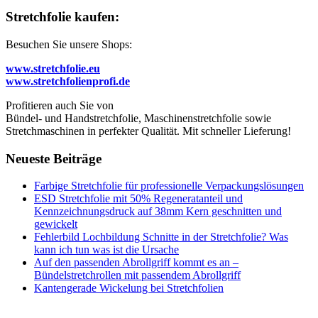
Stretchfolie kaufen:
Besuchen Sie unsere Shops:
www.stretchfolie.eu
www.stretchfolienprofi.de
Profitieren auch Sie von
Bündel- und Handstretchfolie, Maschinenstretchfolie sowie
Stretchmaschinen in perfekter Qualität. Mit schneller Lieferung!
Neueste Beiträge
Farbige Stretchfolie für professionelle Verpackungslösungen
ESD Stretchfolie mit 50% Regeneratanteil und
Kennzeichnungsdruck auf 38mm Kern geschnitten und
gewickelt
Fehlerbild Lochbildung Schnitte in der Stretchfolie? Was
kann ich tun was ist die Ursache
Auf den passenden Abrollgriff kommt es an –
Bündelstretchrollen mit passendem Abrollgriff
Kantengerade Wickelung bei Stretchfolien