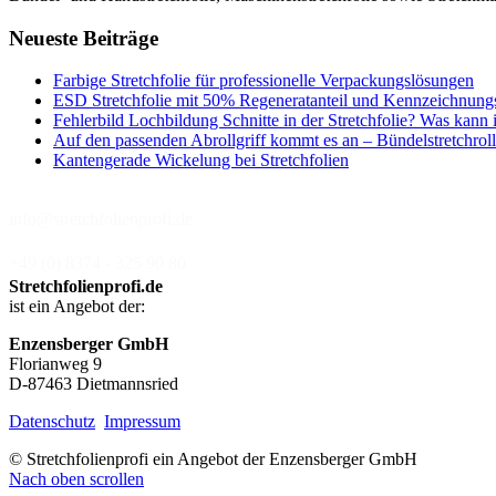
Neueste Beiträge
Farbige Stretchfolie für professionelle Verpackungslösungen
ESD Stretchfolie mit 50% Regeneratanteil und Kennzeichnung
Fehlerbild Lochbildung Schnitte in der Stretchfolie? Was kann 
Auf den passenden Abrollgriff kommt es an – Bündelstretchroll
Kantengerade Wickelung bei Stretchfolien
info@stretchfolienprofi.de
+49 (0) 8374 - 325 90 80
Stretchfolienprofi.de
ist ein Angebot der:
Enzensberger GmbH
Florianweg 9
D-87463 Dietmannsried
Datenschutz
Impressum
© Stretchfolienprofi ein Angebot der Enzensberger GmbH
Nach oben scrollen