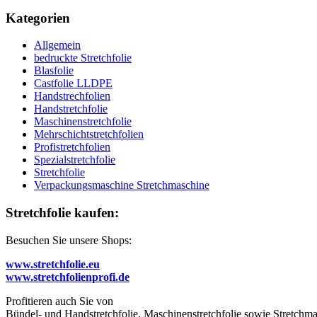
Kategorien
Allgemein
bedruckte Stretchfolie
Blasfolie
Castfolie LLDPE
Handstrechfolien
Handstretchfolie
Maschinenstretchfolie
Mehrschichtstretchfolien
Profistretchfolien
Spezialstretchfolie
Stretchfolie
Verpackungsmaschine Stretchmaschine
Stretchfolie kaufen:
Besuchen Sie unsere Shops:
www.stretchfolie.eu
www.stretchfolienprofi.de
Profitieren auch Sie von
Bündel- und Handstretchfolie, Maschinenstretchfolie sowie Stretchmas