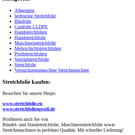
Allgemein
bedruckte Stretchfolie
Blasfolie
Castfolie LLDPE
Handstrechfolien
Handstretchfolie
Maschinenstretchfolie
Mehrschichtstretchfolien
Profistretchfolien
Spezialstretchfolie
Stretchfolie
Verpackungsmaschine Stretchmaschine
Stretchfolie kaufen:
Besuchen Sie unsere Shops:
www.stretchfolie.eu
www.stretchfolienprofi.de
Profitieren auch Sie von
Bündel- und Handstretchfolie, Maschinenstretchfolie sowie
Stretchmaschinen in perfekter Qualität. Mit schneller Lieferung!