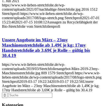
1. Juli 2021
https://www.wir-lieben-stretchfolie.de/wp-
content/uploads/2021/07/nachhaltige-Stretchfolie.jpg
2016
1512
Stretchprofi
https://www.wir-lieben-stretchfolie.de/wp-
content/uploads/2017/08/logo-stretch.png
Stretchprofi
2021-07-01
15:23:40
2021-07-15 10:08:12
Aussagen zu Recyclefähigkeit der
Bio-Stretchfolie vom Stretchfolienprofi
Unsere Angebote im März – 23my
Maschinenstretchfolie ab 1,49€ je kg; 17my
Handstretchfolie ab 3,69€ je Rolle – gültig bis
30.4.19
https://www.wir-lieben-stretchfolie.de/wp-
content/uploads/2019/03/Stretchfolienangebot-März-2019-23my-
Maschinenstretchfolie.jpg
809
1579
Stretchprofi
https://www.wir-
lieben-stretchfolie.de/wp-content/uploads/2017/08/logo-stretch.png
Stretchprofi
2019-03-17 19:22:34
2019-03-17 19:22:56
Unsere
Angebote im März – 23my Maschinenstretchfolie ab 1,49€ je kg;
17my Handstretchfolie ab 3,69€ je Rolle – gültig bis 30.4.19
Kategorien