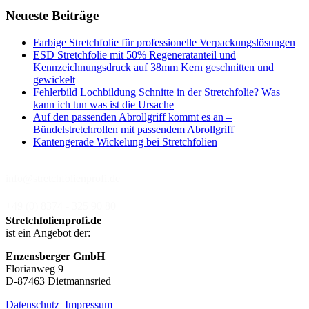
Neueste Beiträge
Farbige Stretchfolie für professionelle Verpackungslösungen
ESD Stretchfolie mit 50% Regeneratanteil und
Kennzeichnungsdruck auf 38mm Kern geschnitten und
gewickelt
Fehlerbild Lochbildung Schnitte in der Stretchfolie? Was
kann ich tun was ist die Ursache
Auf den passenden Abrollgriff kommt es an –
Bündelstretchrollen mit passendem Abrollgriff
Kantengerade Wickelung bei Stretchfolien
info@stretchfolienprofi.de
+49 (0) 8374 - 325 90 80
Stretchfolienprofi.de
ist ein Angebot der:
Enzensberger GmbH
Florianweg 9
D-87463 Dietmannsried
Datenschutz
Impressum