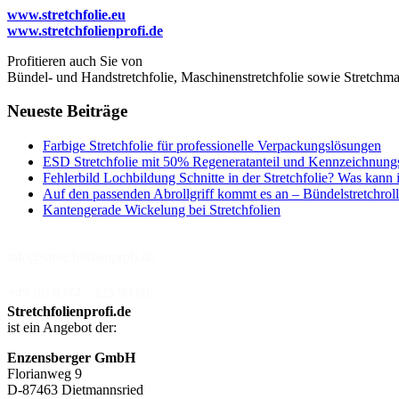
www.stretchfolie.eu
www.stretchfolienprofi.de
Profitieren auch Sie von
Bündel- und Handstretchfolie, Maschinenstretchfolie sowie Stretchmas
Neueste Beiträge
Farbige Stretchfolie für professionelle Verpackungslösungen
ESD Stretchfolie mit 50% Regeneratanteil und Kennzeichnung
Fehlerbild Lochbildung Schnitte in der Stretchfolie? Was kann 
Auf den passenden Abrollgriff kommt es an – Bündelstretchroll
Kantengerade Wickelung bei Stretchfolien
info@stretchfolienprofi.de
+49 (0) 8374 - 325 90 80
Stretchfolienprofi.de
ist ein Angebot der:
Enzensberger GmbH
Florianweg 9
D-87463 Dietmannsried