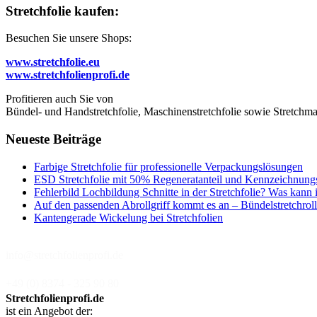
Stretchfolie kaufen:
Besuchen Sie unsere Shops:
www.stretchfolie.eu
www.stretchfolienprofi.de
Profitieren auch Sie von
Bündel- und Handstretchfolie, Maschinenstretchfolie sowie Stretchmas
Neueste Beiträge
Farbige Stretchfolie für professionelle Verpackungslösungen
ESD Stretchfolie mit 50% Regeneratanteil und Kennzeichnung
Fehlerbild Lochbildung Schnitte in der Stretchfolie? Was kann 
Auf den passenden Abrollgriff kommt es an – Bündelstretchroll
Kantengerade Wickelung bei Stretchfolien
info@stretchfolienprofi.de
+49 (0) 8374 - 325 90 80
Stretchfolienprofi.de
ist ein Angebot der: