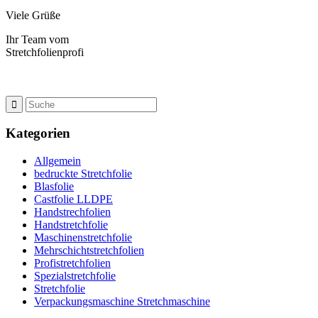
Viele Grüße
Ihr Team vom
Stretchfolienprofi
Kategorien
Allgemein
bedruckte Stretchfolie
Blasfolie
Castfolie LLDPE
Handstrechfolien
Handstretchfolie
Maschinenstretchfolie
Mehrschichtstretchfolien
Profistretchfolien
Spezialstretchfolie
Stretchfolie
Verpackungsmaschine Stretchmaschine