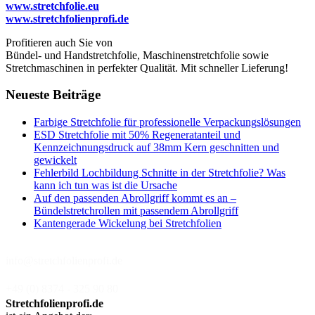
www.stretchfolie.eu
www.stretchfolienprofi.de
Profitieren auch Sie von
Bündel- und Handstretchfolie, Maschinenstretchfolie sowie
Stretchmaschinen in perfekter Qualität. Mit schneller Lieferung!
Neueste Beiträge
Farbige Stretchfolie für professionelle Verpackungslösungen
ESD Stretchfolie mit 50% Regeneratanteil und
Kennzeichnungsdruck auf 38mm Kern geschnitten und
gewickelt
Fehlerbild Lochbildung Schnitte in der Stretchfolie? Was
kann ich tun was ist die Ursache
Auf den passenden Abrollgriff kommt es an –
Bündelstretchrollen mit passendem Abrollgriff
Kantengerade Wickelung bei Stretchfolien
info@stretchfolienprofi.de
+49 (0) 8374 - 325 90 80
Stretchfolienprofi.de